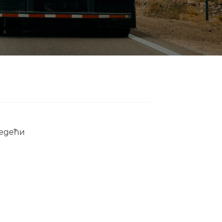
Strap manufacturers and
Endless Strap suppliers. If
you trust us, please
choose us as one of your
suppliers.
едећи