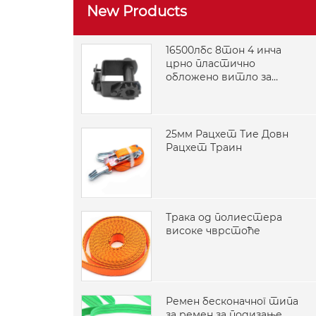
New Products
16500лбс 8тон 4 инча
црно пластично
обложено витло за
заваривање монтирано
на камион
25мм Рацхет Тие Довн
Рацхет Траин
Трака од полиестера
високе чврстоће
Ремен бесконачног типа
за ремен за подизање