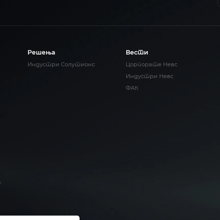
Решења
Вести
Индустри Солутионс
Цорпорате Невс
Индустри Невс
ФАК
а
иколице