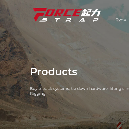
Хоме
Вежите траке
Индустри Солутионс
Везати хардвер
Е-Трацк системи
Products
Винцх
Buy e-track systems, tie down hardware, lifting sl
Л Трацк Системс
Rigging.
Ланац и везива
Цорнер Протецторс
Лифтинг Слингс