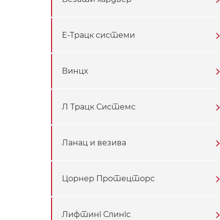
Е-Трацк системи
Винцх
Л Трацк Системс
Ланац и везива
Цорнер Протецторс
Лифтинг Слингс