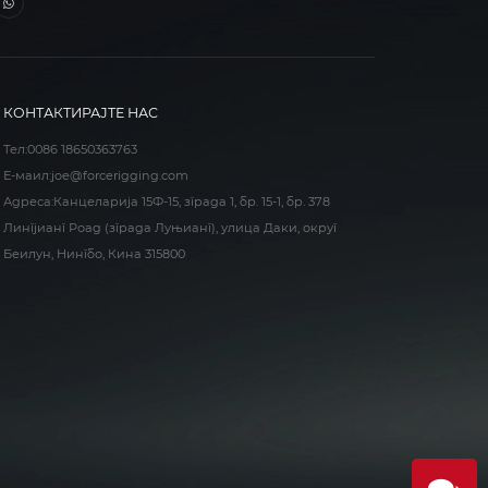
КОНТАКТИРАЈТЕ НАС
Тел:
0086 18650363763
Е-маил:
joe@forcerigging.com
Адреса:Канцеларија 15Ф-15, зграда 1, бр. 15-1, бр. 378
Лингјианг Роад (зграда Луњианг), улица Даки, округ
Беилун, Нингбо, Кина 315800