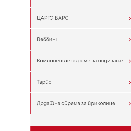
ЦАРГО БАРС
Веббинг
Компоненте опреме за подизање
Тарпс
Додатна опрема за приколице