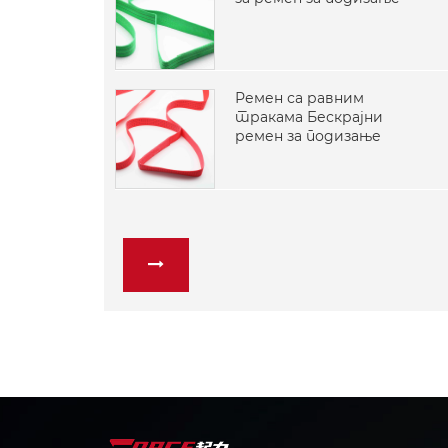
Ремен са равним
тракама Бескрајни
ремен за подизање