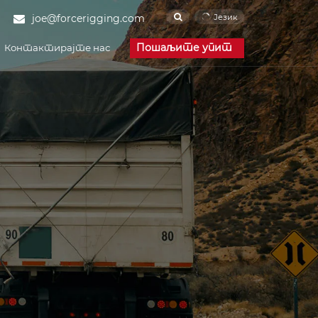
Језик
joe@forcerigging.com
Пошаљите упит
Контактирајте нас
Цорпорате Невс
Индустри Невс
ФАК
Цам Буцкле Страп
Force Rigging is one of the
тектура и
Достава и луке
famous China Cam
Buckle Strap
manufacturers and Cam
Buckle Strap suppliers.
ењерство
Our factory specializes in
manufacturing of Cam
Buckle Strap.
Ендлесс Страп
Force Rigging is one of the
famous China Endless