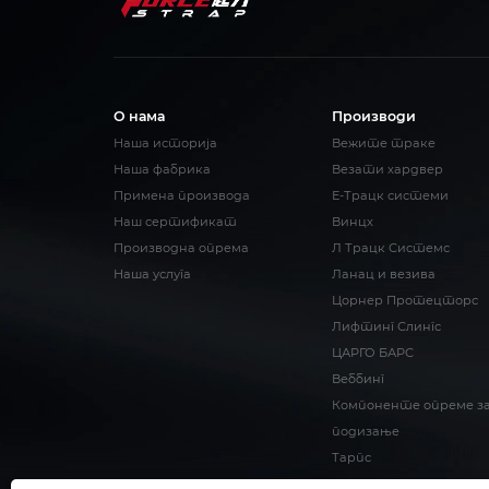
О нама
Производи
Наша историја
Вежите траке
Наша фабрика
Везати хардвер
Примена производа
Е-Трацк системи
Наш сертификат
Винцх
Производна опрема
Л Трацк Системс
Наша услуга
Ланац и везива
Цорнер Протецторс
Лифтинг Слингс
ЦАРГО БАРС
Веббинг
Компоненте опреме з
подизање
Тарпс
Додатна опрема за пр