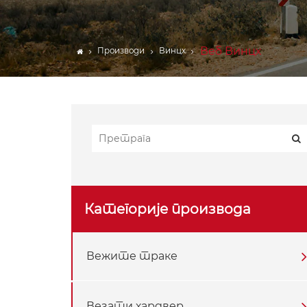
ЦАРГО БАРС
Веббинг
Веб Винцх
Производи
Винцх
Компоненте опреме за
подизање
Тарпс
Додатна опрема за
приколице
Категорије производа
Вежите траке
Везати хардвер